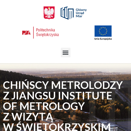
CHIŃSCY METROLODZY
Z JIANGSU INSTITUTE
OF METROLOGY
Z WIZYTĄ
W ŚWIĘTOKRZYSKIM