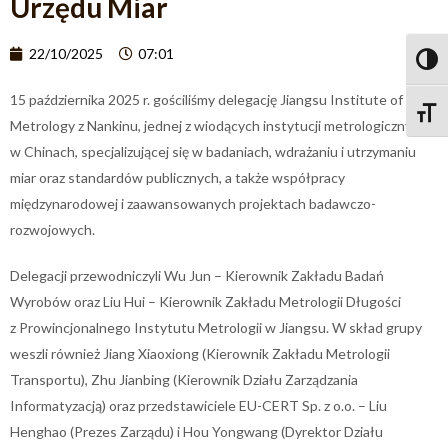
Urzędu Miar
22/10/2025
07:01
Przeł
15 października 2025 r. gościliśmy delegację Jiangsu Institute of
Zmień
Metrology z Nankinu, jednej z wiodących instytucji metrologicznych
w Chinach, specjalizującej się w badaniach, wdrażaniu i utrzymaniu
miar oraz standardów publicznych, a także współpracy
międzynarodowej i zaawansowanych projektach badawczo-
rozwojowych.
Delegacji przewodniczyli Wu Jun – Kierownik Zakładu Badań
Wyrobów oraz Liu Hui – Kierownik Zakładu Metrologii Długości
z Prowincjonalnego Instytutu Metrologii w Jiangsu. W skład grupy
weszli również Jiang Xiaoxiong (Kierownik Zakładu Metrologii
Transportu), Zhu Jianbing (Kierownik Działu Zarządzania
Informatyzacją) oraz przedstawiciele EU-CERT Sp. z o.o. – Liu
Henghao (Prezes Zarządu) i Hou Yongwang (Dyrektor Działu