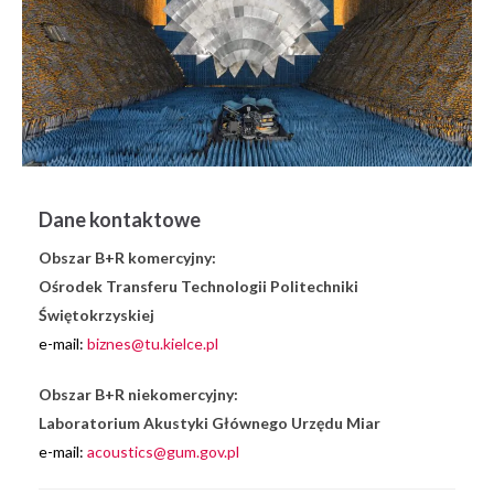
Dane kontaktowe
Obszar B+R komercyjny:
Ośrodek Transferu Technologii Politechniki
Świętokrzyskiej
e-mail:
biznes@tu.kielce.pl
Obszar B+R niekomercyjny:
Laboratorium Akustyki Głównego Urzędu Miar
e-mail:
acoustics@gum.gov.pl