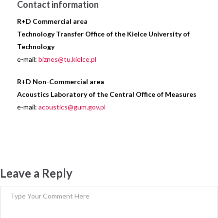
C
ontact information
R+D Commercial area
Technology Transfer Office of the Kielce University of
Technology
e-mail:
biznes@tu.kielce.pl
R+D Non-Commercial area
Acoustics Laboratory of the Central Office of Measures
e-mail:
acoustics@gum.gov.pl
Leave a Reply
Komentarz