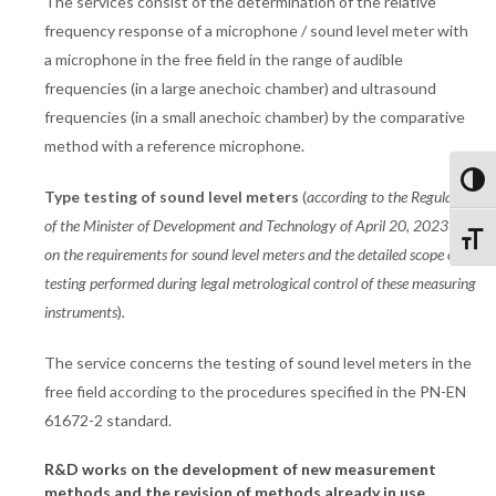
The services consist of the determination of the relative
frequency response of a microphone / sound level meter with
a microphone in the free field in the range of audible
frequencies (in a large anechoic chamber) and ultrasound
frequencies (in a small anechoic chamber) by the comparative
method with a reference microphone.
Przeł
Type testing of sound level meters
(
according to the Regulation
of the Minister of Development and Technology of April 20, 2023
Zmień
on the
requirements for sound level meters
and the detailed scope of
testing performed during legal metrological control of these measuring
instruments
)
.
The service concerns the testing of sound level meters in the
free field according to the procedures specified in the PN-EN
61672-2 standard.
R&D works on the development of new measurement
methods and the revision of methods already in use