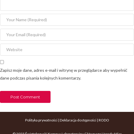
Nazwisko
i
imiona
E-
mail
Witryna
internetowa
Zapisz moje dane, adres e-mail i witrynę w przeglądarce aby wypełnić
dane podczas pisania kolejnych komentarzy.
Polityka prywatności
|
Deklaracja dostępności
|
RODO
© 2023 Świętokrzyski Kampus Laboratoryjny Głównego Urzędu Miar