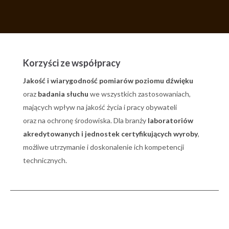
Korzyści ze współpracy
Jakość i wiarygodność pomiarów poziomu dźwięku
oraz
badania słuchu
we wszystkich zastosowaniach,
mających wpływ na jakość życia i pracy obywateli
oraz na ochronę środowiska.
Dla branży
laboratoriów
akredytowanych i jednostek certyfikujących wyroby
,
możliwe utrzymanie i doskonalenie ich kompetencji
technicznych.
Lorem ipsum dolor sit amet, consectetur adipiscing elit. Ut elit
tellus, luctus nec ullamcorper mattis, pulvinar dapibus leo.