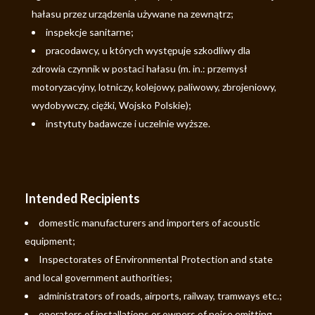
hałasu przez urządzenia używane na zewnątrz;
inspekcje sanitarne;
pracodawcy, u których występuje szkodliwy dla
zdrowia czynnik w postaci hałasu (m. in.: przemysł
motoryzacyjny, lotniczy, kolejowy, paliwowy, zbrojeniowy,
wydobywczy, ciężki, Wojsko Polskie);
instytuty badawcze i uczelnie wyższe.
Intended Recipients
domestic manufacturers and importers of acoustic
equipment;
Inspectorates of Environmental Protection and state
and local government authorities;
administrators of roads, airports, railway, tramways etc.;
operators of installations or owners of noise emitting