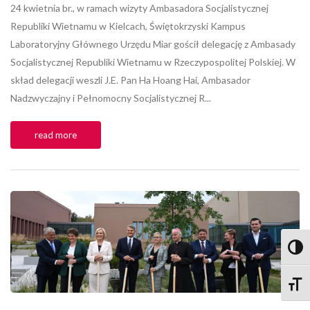
24 kwietnia br., w ramach wizyty Ambasadora Socjalistycznej
Republiki Wietnamu w Kielcach, Świętokrzyski Kampus
Laboratoryjny Głównego Urzędu Miar gościł delegację z Ambasady
Socjalistycznej Republiki Wietnamu w Rzeczypospolitej Polskiej. W
skład delegacji weszli J.E. Pan Ha Hoang Hai, Ambasador
Nadzwyczajny i Pełnomocny Socjalistycznej R...
read more
Przeł
Zmień