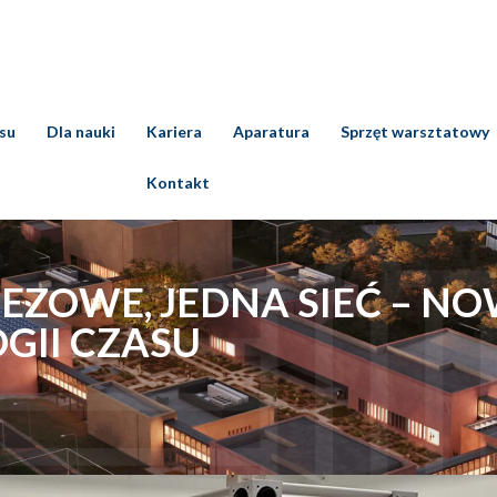
esu
Dla nauki
Kariera
Aparatura
Sprzęt warsztatowy
Kontakt
EZOWE, JEDNA SIEĆ – N
GII CZASU