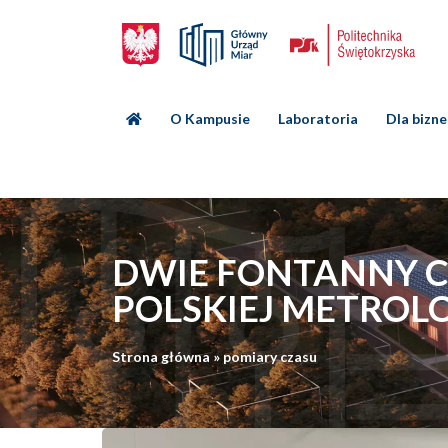
O Kampusie
Laboratoria
Dla bizn
DWIE FONTANNY C
POLSKIEJ METROLO
Strona główna
»
pomiary czasu