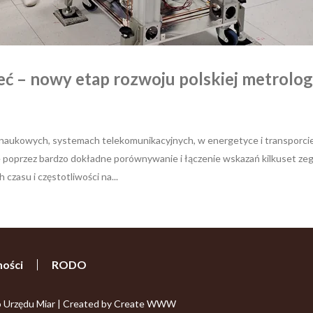
eć – nowy etap rozwoju polskiej metrolog
naukowych, systemach telekomunikacyjnych, w energetyce i transporcie
poprzez bardzo dokładne porównywanie i łączenie wskazań kilkuset ze
czasu i częstotliwości na...
ności
RODO
o Urzędu Miar | Created by Create WWW